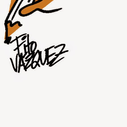
JUL
30