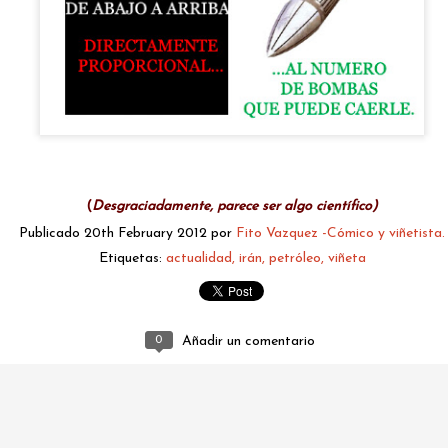
(
Desgraciadamente, parece ser algo científico)
Publicado
20th February 2012
por
Fito Vazquez -Cómico y viñetista.
fitovazquez.comico@gmail.com
Etiquetas:
actualidad
irán
petróleo
viñeta
Publicado
Yesterday
por
Fito Vazquez -Cómico y viñetista.
0
Añadir un comentario
0
Añadir un comentario