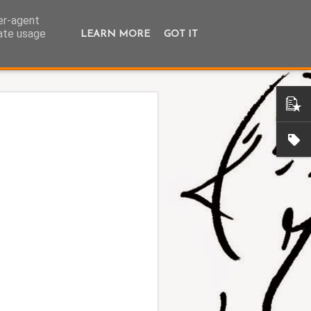
ser-agent
rate usage
LEARN MORE
GOT IT