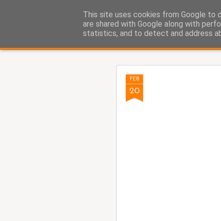
Fito Vázquez
This site uses cookies from Google to de
Viñetas, viñetas y más viñet
are shared with Google along with perfo
statistics, and to detect and address a
Classic
Home Viñetas
Quién soy
AUG
FEB
5
20