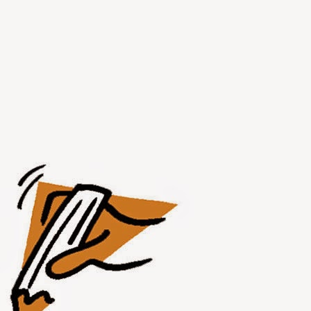
JUL
31