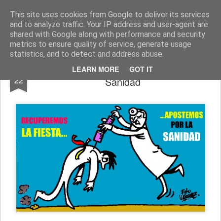
Fito Vázquez
Viñetas, viñetas y más viñetas.
This site uses cookies from Google to deliver its services
and to analyze traffic. Your IP address and user-agent are
Home Viñetas
Quién soy
shared with Google along with performance and security
metrics to ensure quality of service, generate usage
statistics, and to detect and address abuse.
'Missterio' de Cultura&'Missterio' de
MAR
LEARN MORE
GOT IT
22
Sanidad