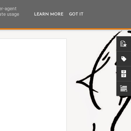
ser-agent
rate usage
LEARN MORE
GOT IT