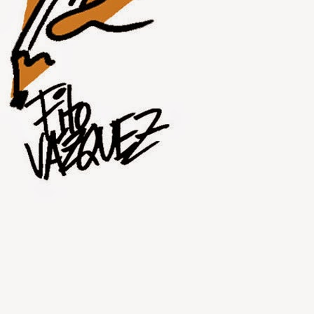
JUL
31