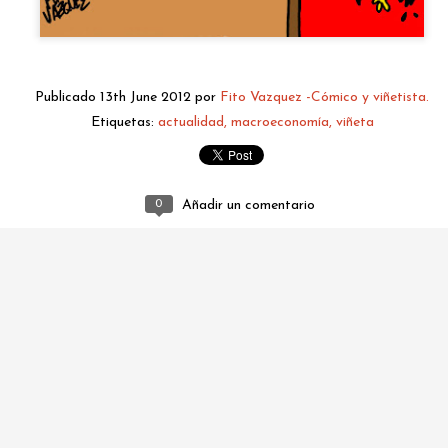
Publicado
13th June 2012
por
Fito Vazquez -Cómico y viñetista.
Etiquetas:
actualidad
macroeconomía
viñeta
0
Añadir un comentario
fitovazquez.comico@gmail.com
Publicado
6 hours ago
por
Fito Vazquez -Cómico y viñetista.
0
Añadir un comentario