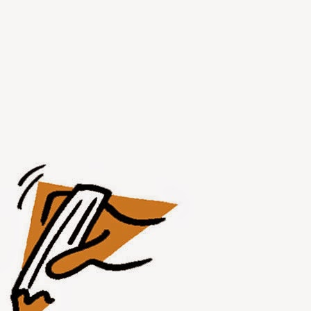
AUG
1