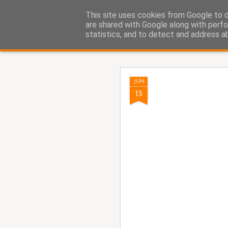
Fito Vázquez
This site uses cookies from Google to de
Viñetas, viñetas y más viñet
are shared with Google along with perfo
statistics, and to detect and address a
Classic
Home Viñetas
Quién soy
AUG
JUN
8
13