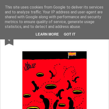
Fito Vázquez
Viñetas, viñetas y más viñetas.
This site uses cookies from Google to deliver its services
and to analyze traffic. Your IP address and user-agent are
Home Viñetas
Quién soy
shared with Google along with performance and security
metrics to ensure quality of service, generate usage
statistics, and to detect and address abuse.
JUL
LEARN MORE
GOT IT
"ESTADO" DE PREOCUPACIÓN
4