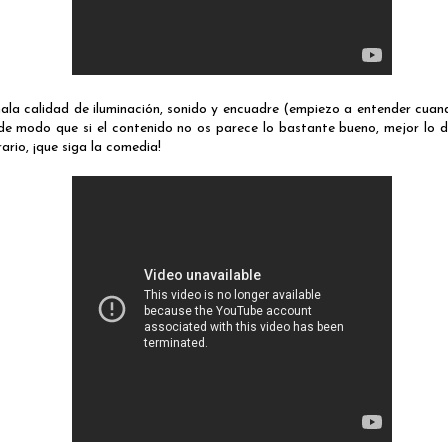
mala calidad de iluminación, sonido y encuadre (empiezo a entender cua
e modo que si el contenido no os parece lo bastante bueno, mejor lo de
rario, ¡que siga la comedia!
fitovazquez.comico@gmail.com
Publicado
Yesterday
por
Fito Vazquez -Cómico y viñetista.
0
Añadir un comentario