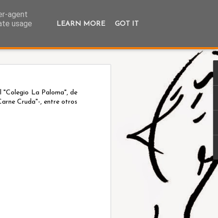
ser-agent
rate usage
LEARN MORE
GOT IT
el "Colegio La Paloma", de
Carne Cruda"-, entre otros