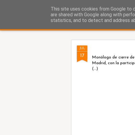
Fito Vázquez
This site uses cookies from Google to de
Viñetas, viñetas y más viñet
are shared with Google along with perfo
statistics, and to detect and address a
Classic
Home Viñetas
Quién soy
AUG
JUL
5
17
Monólogo de cierre de 
Madrid, con la partici
(...)