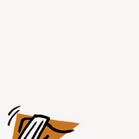
JUL
30