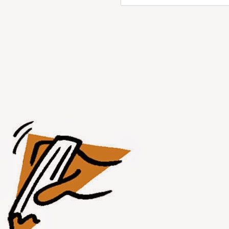
JUL
31