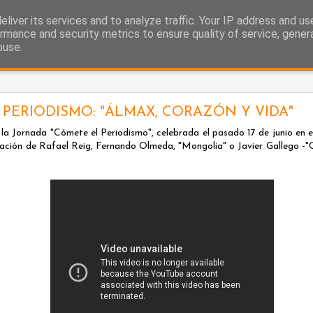
liver its services and to analyze traffic. Your IP address and u
as.
rmance and security metrics to ensure quality of service, gene
buse.
La cigüeña
PERIODISMO: "ÁLMAX, CORAZÓN Y VIDA"
la Jornada "Cómete el Periodismo", celebrada el pasado 17 de junio en 
pación de Rafael Reig, Fernando Olmeda, "Mongolia" o Javier Gallego -"