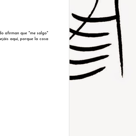
ndo afirman que "me salgo"
jáis aquí, porque la cosa