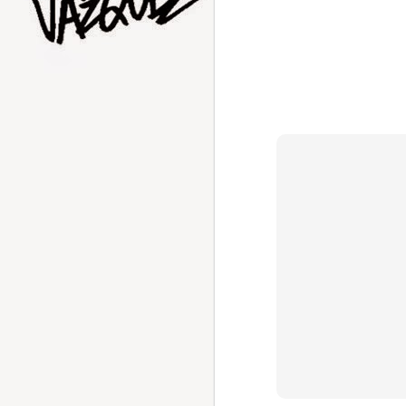
AUG
1