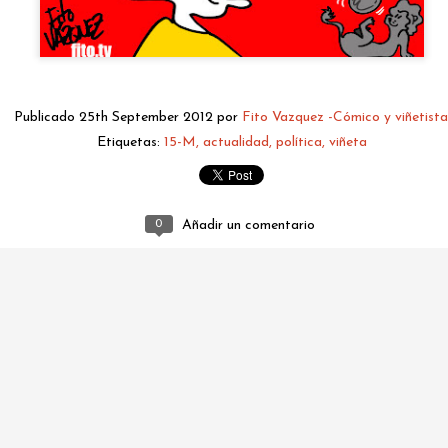
Publicado
25th September 2012
por
Fito Vazquez -Cómico y viñetista
Etiquetas:
15-M
actualidad
política
viñeta
0
Añadir un comentario
fitovazquez.comico@gmail.com
Publicado
5 hours ago
por
Fito Vazquez -Cómico y viñetista.
0
Añadir un comentario