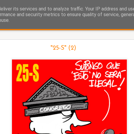
liver its services and to analyze traffic. Your IP address and u
as.
rmance and security metrics to ensure quality of service, gene
buse.
Ayuso y el ático
"25-S" (2)