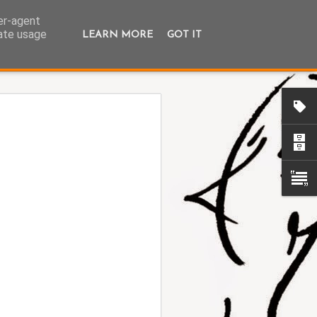
ser-agent
rate usage
LEARN MORE
GOT IT