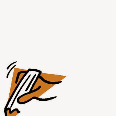
AUG
1