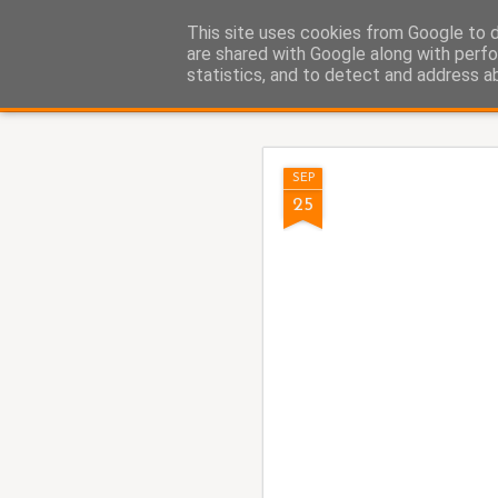
Fito Vázquez
This site uses cookies from Google to de
Viñetas, viñetas y más viñet
are shared with Google along with perfo
statistics, and to detect and address a
Classic
Home Viñetas
Quién soy
AUG
SEP
8
25