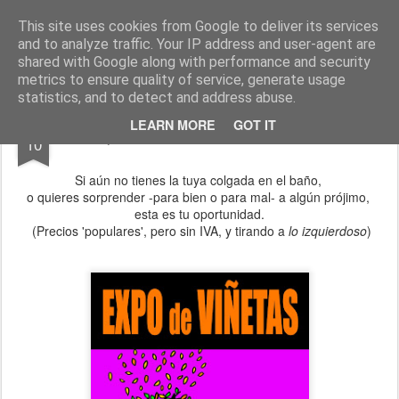
Fito Vázquez
Viñetas, viñetas y más viñetas.
This site uses cookies from Google to deliver its services
and to analyze traffic. Your IP address and user-agent are
Home Viñetas
Quién soy
shared with Google along with performance and security
metrics to ensure quality of service, generate usage
statistics, and to detect and address abuse.
SEP
LEARN MORE
GOT IT
¡NUEVA EXPO DE VIÑETAS!
10
Si aún no tienes la tuya colgada en el baño,
o quieres sorprender -para bien o para mal- a algún prójimo,
esta es tu oportunidad.
(Precios 'populares', pero sin IVA, y tirando a
lo izquierdoso
)