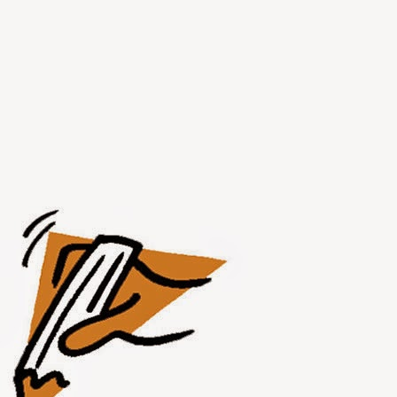
JUL
31