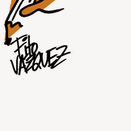
JUL
30