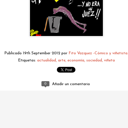
Publicado
19th September 2012
por
Fito Vazquez -Cómico y viñetista
Etiquetas:
actualidad
arte
economía
sociedad
viñeta
fitovazquez.comico@gmail.com
Publicado
2 days ago
por
Fito Vazquez -Cómico y viñetista.
0
Añadir un comentario
0
Añadir un comentario