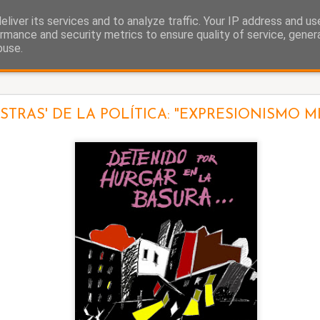
liver its services and to analyze traffic. Your IP address and u
as.
rmance and security metrics to ensure quality of service, gene
buse.
La cigüeña
STRAS' DE LA POLÍTICA: "EXPRESIONISMO M