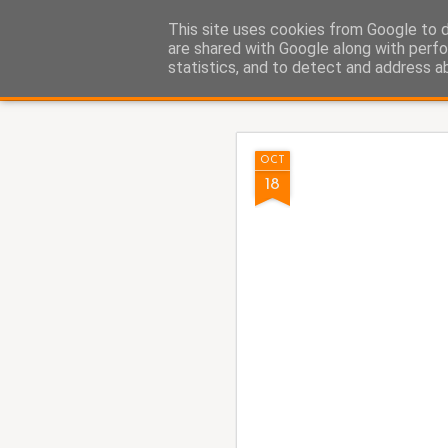
Fito Vázquez
This site uses cookies from Google to de
Viñetas, viñetas y más viñet
are shared with Google along with perfo
statistics, and to detect and address a
Classic
Home Viñetas
Quién soy
AUG
OCT
5
18