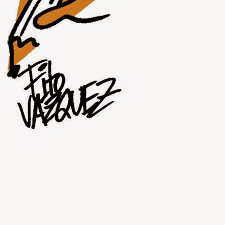
JUL
30