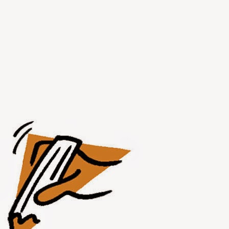
JUL
31