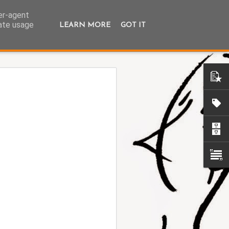
ser-agent
rate usage
LEARN MORE
GOT IT