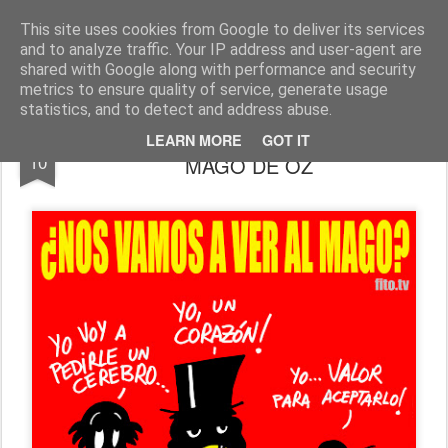
Fito Vázquez
Viñetas, viñetas y más viñetas.
This site uses cookies from Google to deliver its services
and to analyze traffic. Your IP address and user-agent are
Home Viñetas
Quién soy
shared with Google along with performance and security
metrics to ensure quality of service, generate usage
statistics, and to detect and address abuse.
"CUENTOS ADAPTADOS": DE NUEVO EL
OCT
LEARN MORE
GOT IT
10
MAGO DE OZ