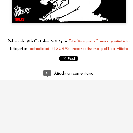
Publicado
9th October 2012
por
Fito Vazquez -Cómico y viñetista.
Etiquetas:
actualidad
FIGURAS
incorrectissimo
política
viñeta
fitovazquez.comico@gmail.com
0
Añadir un comentario
Publicado
2 days ago
por
Fito Vazquez -Cómico y viñetista.
0
Añadir un comentario