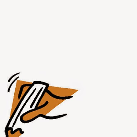
JUL
31