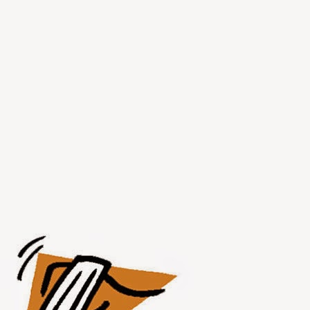
JUL
30