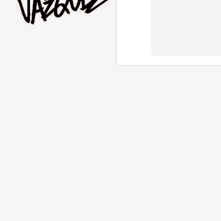
AUG
1