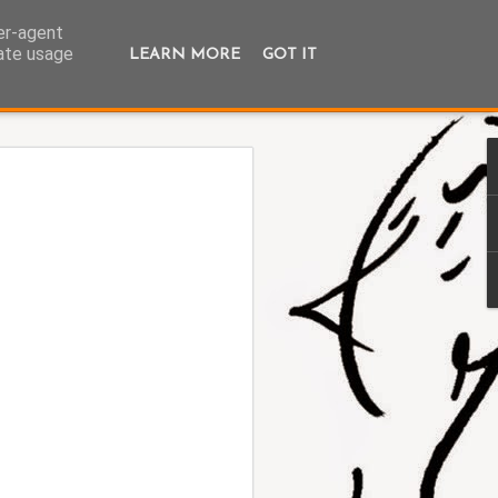
ser-agent
rate usage
LEARN MORE
GOT IT