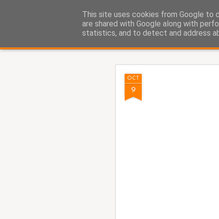
Fito Vázquez
This site uses cookies from Google to de
Viñetas, viñetas y más viñet
are shared with Google along with perfo
statistics, and to detect and address a
Classic
Home Viñetas
Quién soy
AUG
OCT
5
9