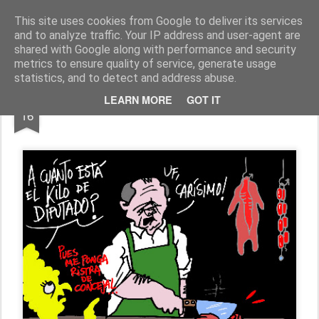
Fito Vázquez
Viñetas, viñetas y más viñetas.
This site uses cookies from Google to deliver its services
and to analyze traffic. Your IP address and user-agent are
Home Viñetas
Quién soy
shared with Google along with performance and security
metrics to ensure quality of service, generate usage
statistics, and to detect and address abuse.
OCT
LEARN MORE
GOT IT
"MERCADO POLÍTICO"
16