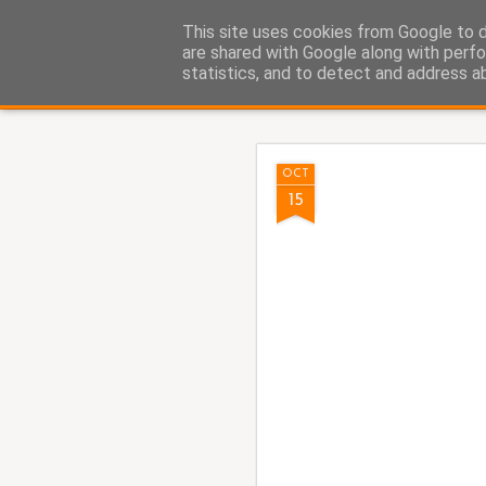
Fito Vázquez
This site uses cookies from Google to de
Viñetas, viñetas y más viñet
are shared with Google along with perfo
statistics, and to detect and address a
Classic
Home Viñetas
Quién soy
AUG
OCT
5
15