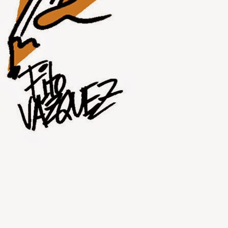
JUL
30