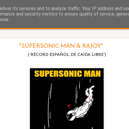
liver its services and to analyze traffic. Your IP address and u
as.
rmance and security metrics to ensure quality of service, gene
buse.
La cigüeña
"SUPERSONIC MAN & RAJOY"
(´RÉCORD ESPAÑOL DE CAÍDA LIBRE')