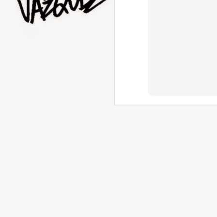
AUG
1