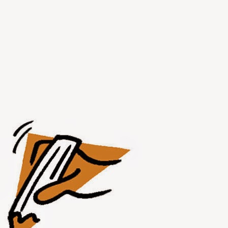
JUL
31