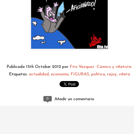
Publicado
15th October 2012
por
Fito Vazquez -Cómico y viñetista.
fitovazquez.comico@gmail.com
Etiquetas:
actualidad
economía
FIGURAS
política
rajoy
viñeta
Publicado
2 days ago
por
Fito Vazquez -Cómico y viñetista.
0
Añadir un comentario
0
Añadir un comentario