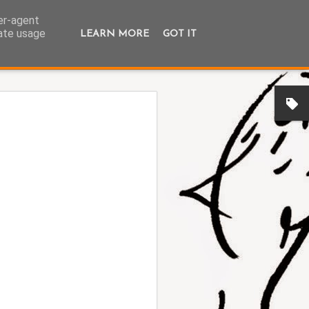
ser-agent
rate usage
LEARN MORE
GOT IT