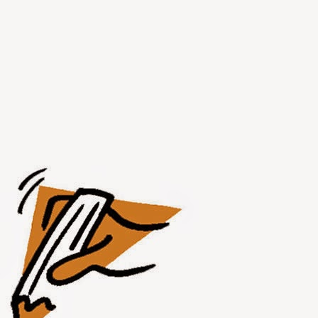
JUL
31