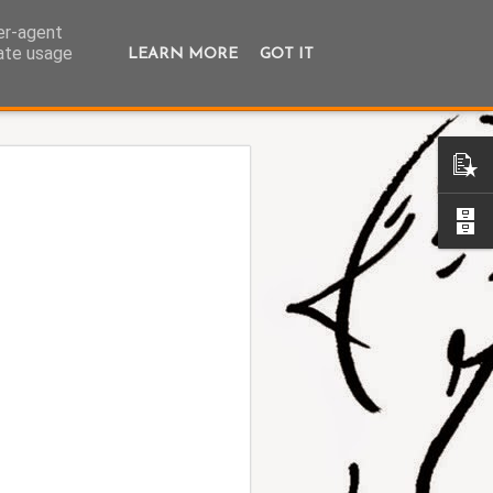
ser-agent
rate usage
LEARN MORE
GOT IT