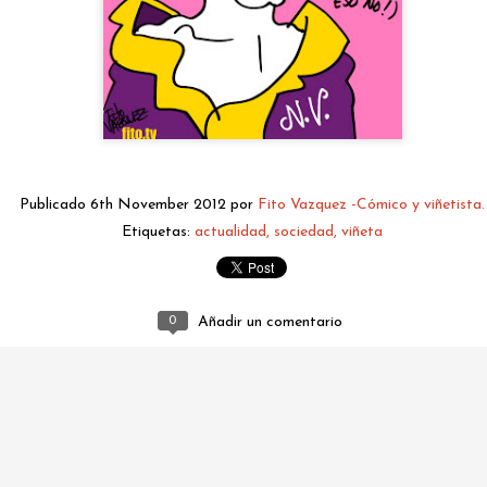
Publicado
6th November 2012
por
Fito Vazquez -Cómico y viñetista.
Etiquetas:
actualidad
sociedad
viñeta
fitovazquez.comico@gmail.com
Publicado
2 days ago
por
Fito Vazquez -Cómico y viñetista.
0
Añadir un comentario
0
Añadir un comentario