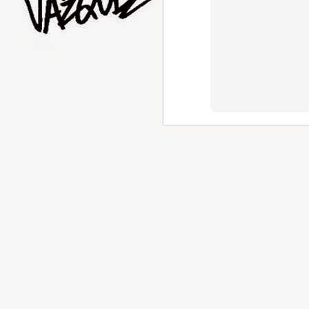
AUG
1