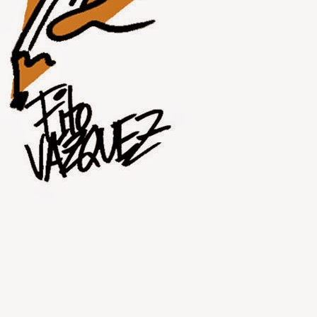
JUL
30