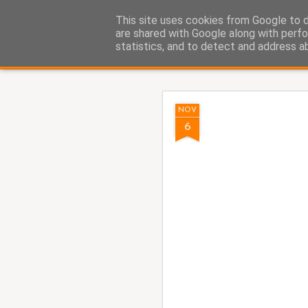
Fito Vázquez
This site uses cookies from Google to de
Viñetas, viñetas y más viñet
are shared with Google along with perfo
statistics, and to detect and address a
Classic
Home Viñetas
Quién soy
AUG
NOV
5
6