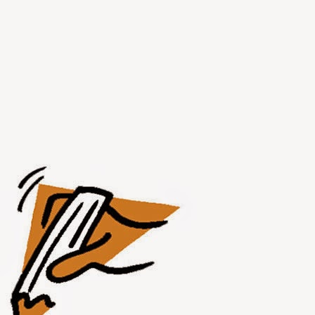
JUL
31