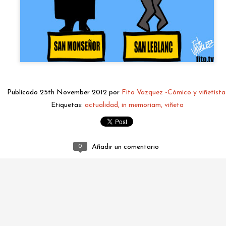
Publicado
25th November 2012
por
Fito Vazquez -Cómico y viñetista
Etiquetas:
actualidad
in memoriam
viñeta
fitovazquez.comico@gmail.com
Publicado
Yesterday
por
Fito Vazquez -Cómico y viñetista.
0
Añadir un comentario
0
Añadir un comentario