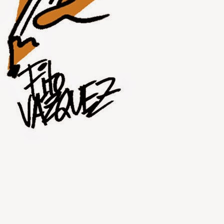
JUL
30