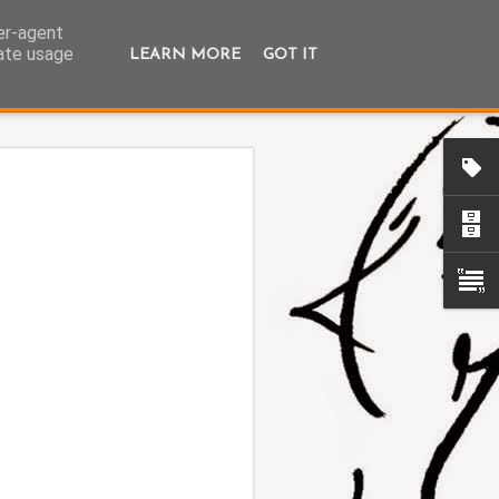
ser-agent
rate usage
LEARN MORE
GOT IT