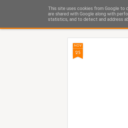
Fito Vázquez
This site uses cookies from Google to de
Viñetas, viñetas y más viñet
are shared with Google along with perfo
statistics, and to detect and address a
Classic
Home Viñetas
Quién soy
AUG
NOV
5
25