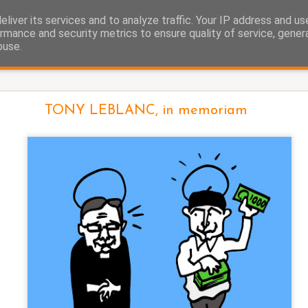
liver its services and to analyze traffic. Your IP address and u
as.
rmance and security metrics to ensure quality of service, gene
buse.
La cigüeña
TONY LEBLANC, in memoriam