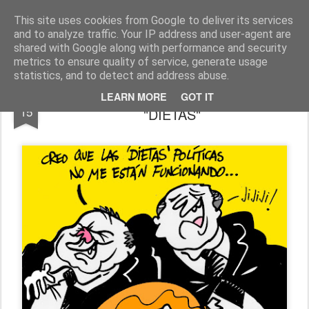
Fito Vázquez
Viñetas, viñetas y más viñetas.
This site uses cookies from Google to deliver its services
and to analyze traffic. Your IP address and user-agent are
Home Viñetas
Quién soy
shared with Google along with performance and security
metrics to ensure quality of service, generate usage
statistics, and to detect and address abuse.
MITOS DE NUESTRA DEMOCRACIA:
MAR
LEARN MORE
GOT IT
15
"DIETAS"