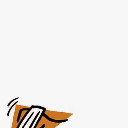
JUL
31