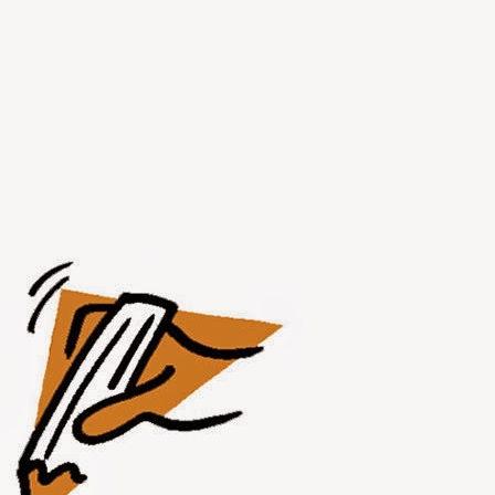
AUG
1