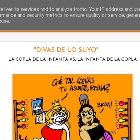
liver its services and to analyze traffic. Your IP address and u
as.
rmance and security metrics to ensure quality of service, gene
buse.
Ayuso y el ático
"DIVAS DE LO SUYO"
LA COPLA DE LA INFANTA VS. LA INFANTA DE LA COPLA