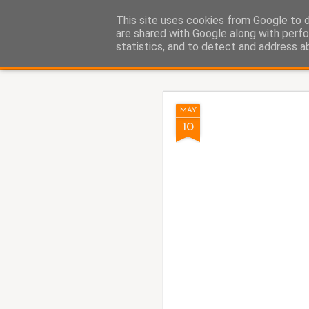
Fito Vázquez
This site uses cookies from Google to de
Viñetas, viñetas y más viñet
are shared with Google along with perfo
statistics, and to detect and address a
Classic
Home Viñetas
Quién soy
AUG
MAY
8
10