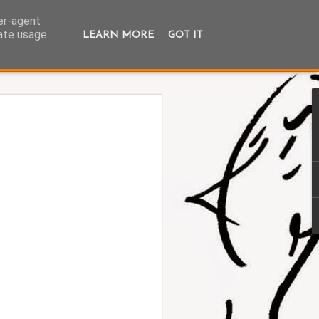
ser-agent
rate usage
LEARN MORE
GOT IT