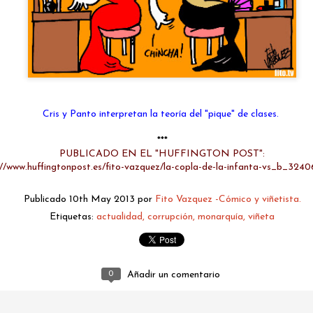
Cris y Panto interpretan la teoría del "pique" de clases.
***
PUBLICADO EN EL "HUFFINGTON POST":
//www.huffingtonpost.es/fito-vazquez/la-copla-de-la-infanta-vs_b_3240
Publicado
10th May 2013
por
Fito Vazquez -Cómico y viñetista.
fitovazquez.comico@gmail.com
Etiquetas:
actualidad
corrupción
monarquía
viñeta
Publicado
1 hour ago
por
Fito Vazquez -Cómico y viñetista.
0
Añadir un comentario
0
Añadir un comentario