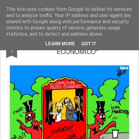
Fito Vázquez
Viñetas, viñetas y más viñetas.
This site uses cookies from Google to deliver its services
and to analyze traffic. Your IP address and user-agent are
Home Viñetas
Quién soy
shared with Google along with performance and security
metrics to ensure quality of service, generate usage
statistics, and to detect and address abuse.
"GRAN GUIÑOL POLÍTICO-
MAY
LEARN MORE
GOT IT
1
ECONÓMICO"