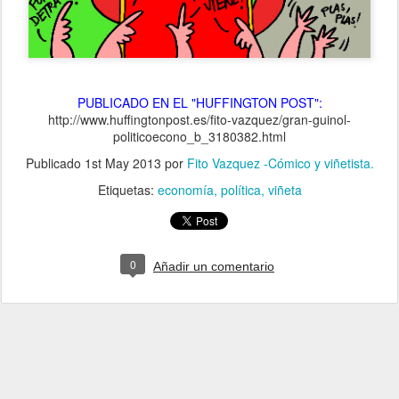
PUBLICADO EN EL "HUFFINGTON POST":
http://www.huffingtonpost.es/fito-vazquez/gran-guinol-
politicoecono_b_3180382.html
Publicado
1st May 2013
por
Fito Vazquez -Cómico y viñetista.
Etiquetas:
economía
política
viñeta
0
Añadir un comentario