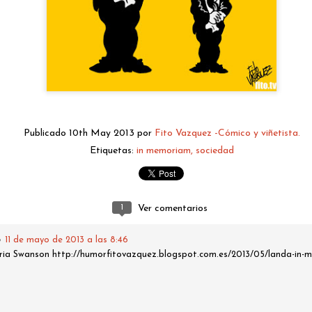
Publicado
10th May 2013
por
Fito Vazquez -Cómico y viñetista.
Etiquetas:
in memoriam
sociedad
fitovazquez.comico@gmail.com
Publicado
2 days ago
por
Fito Vazquez -Cómico y viñetista.
1
Ver comentarios
o
11 de mayo de 2013 a las 8:46
0
Añadir un comentario
loria Swanson http://humorfitovazquez.blogspot.com.es/2013/05/landa-in