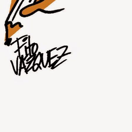
JUL
30