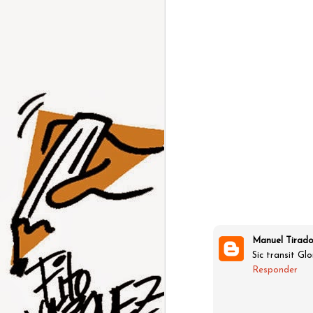
Manuel Tirad
Sic transit G
Responder