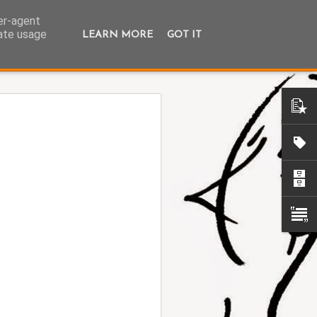
ser-agent
rate usage
LEARN MORE
GOT IT