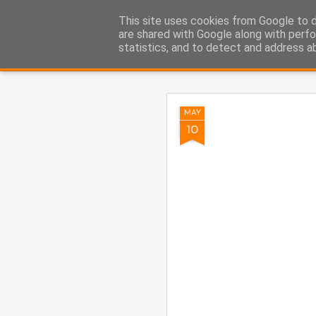
Fito Vázquez
This site uses cookies from Google to de
Viñetas, viñetas y más viñet
are shared with Google along with perfo
statistics, and to detect and address a
Classic
Home Viñetas
Quién soy
AUG
MAY
5
10