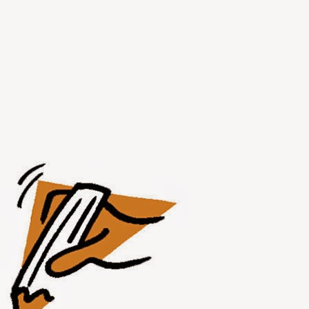
JUL
31