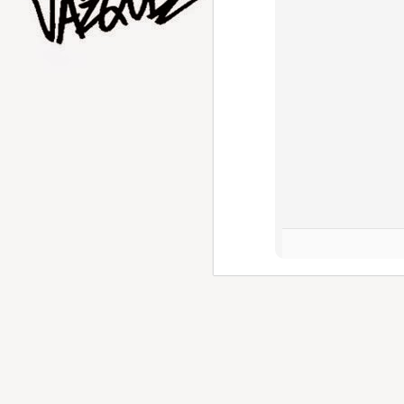
AUG
1