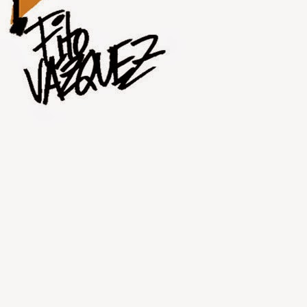
JUL
31