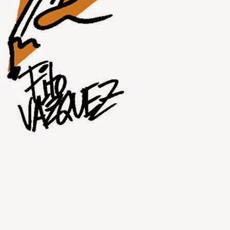
JUL
30