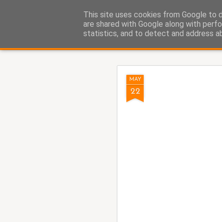
Fito Vázquez
This site uses cookies from Google to de
Viñetas, viñetas y más viñet
are shared with Google along with perfo
statistics, and to detect and address a
Classic
Home Viñetas
Quién soy
AUG
MAY
5
22