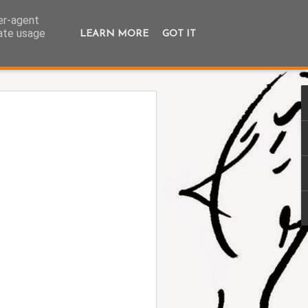
ser-agent
rate usage
LEARN MORE
GOT IT