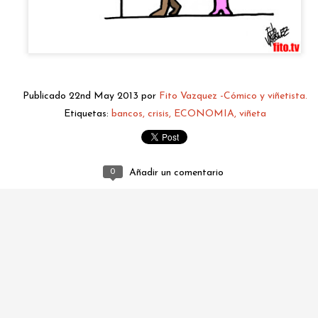
Publicado
22nd May 2013
por
Fito Vazquez -Cómico y viñetista.
Etiquetas:
bancos
crisis
ECONOMIA
viñeta
fitovazquez.comico@gmail.com
0
Añadir un comentario
Publicado
21 hours ago
por
Fito Vazquez -Cómico y viñetista.
0
Añadir un comentario