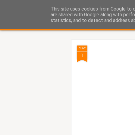
Fito Vázquez
This site uses cookies from Google to de
Viñetas, viñetas y más viñet
are shared with Google along with perfo
statistics, and to detect and address a
Classic
Home Viñetas
Quién soy
AUG
MAY
8
1