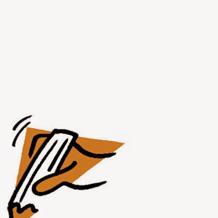
AUG
1