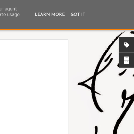
ser-agent
rate usage
LEARN MORE
GOT IT