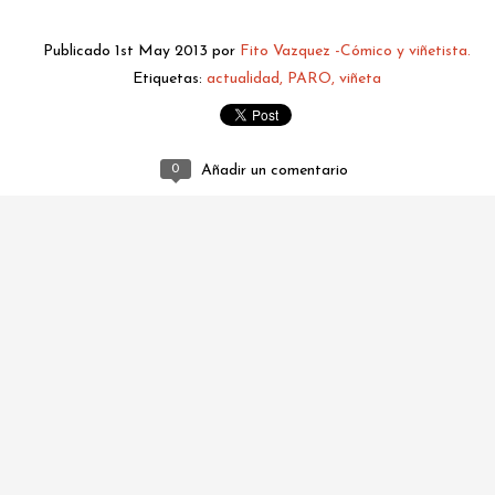
Publicado
1st May 2013
por
Fito Vazquez -Cómico y viñetista.
Etiquetas:
actualidad
PARO
viñeta
0
Añadir un comentario
fitovazquez.comico@gmail.com
Publicado
6 hours ago
por
Fito Vazquez -Cómico y viñetista.
0
Añadir un comentario