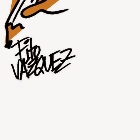
JUL
31