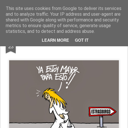
Fito Vázquez
Viñetas, viñetas y más viñetas.
This site uses cookies from Google to deliver its services
and to analyze traffic. Your IP address and user-agent are
Home Viñetas
Quién soy
shared with Google along with performance and security
metrics to ensure quality of service, generate usage
statistics, and to detect and address abuse.
OCT
LEARN MORE
GOT IT
"DE VUELTA DE ESTRASBURGO"
23