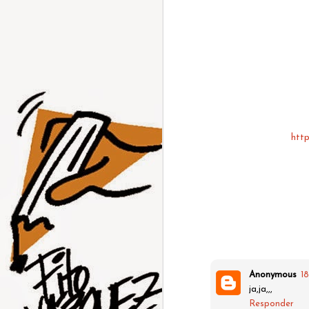
http
Anonymous
1
ja,ja,,,
Responder