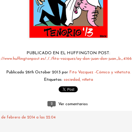
PUBLICADO EN EL HUFFINGTON POST:
://www.huffingtonpost.es/../../fito-vazquez/ay-don-juan-don-juan_b_4166
Publicado
26th October 2013
por
Fito Vazquez -Cómico y viñetista.
Etiquetas:
sociedad
viñeta
fitovazquez.comico@gmail.com
Publicado
3 hours ago
por
Fito Vazquez -Cómico y viñetista.
2
Ver comentarios
8 de febrero de 2014 a las 22:04
0
Añadir un comentario