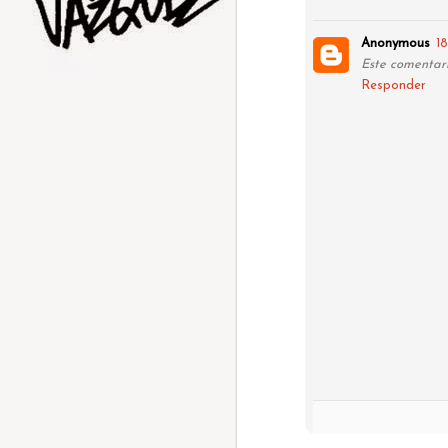
Anonymous
1
AUG
Este comentari
5
Responder