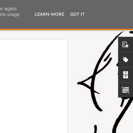
ser-agent
rate usage
LEARN MORE
GOT IT