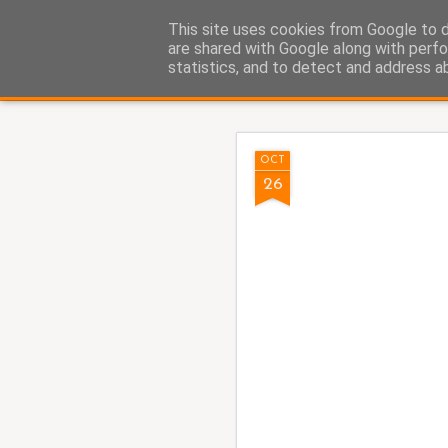
Fito Vázquez
This site uses cookies from Google to de
Viñetas, viñetas y más viñet
are shared with Google along with perfo
statistics, and to detect and address a
Classic
Home Viñetas
Quién soy
AUG
OCT
8
26