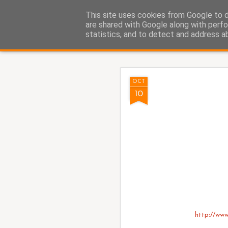
Fito Vázquez
This site uses cookies from Google to de
Viñetas, viñetas y más viñet
are shared with Google along with perfo
statistics, and to detect and address a
Classic
Home Viñetas
Quién soy
AUG
OCT
8
10
http://www