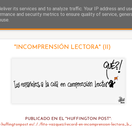
liver its services and to analyze traffic. Your IP address and u
as.
rmance and security metrics to ensure quality of service, gene
buse.
Ayuso y el ático
"INCOMPRENSIÓN LECTORA" (II)
PUBLICADO EN EL "HUFFINGTON POST":
.huffingtonpost.es/../../fito-vazquez/record-en-incomprension-lectora_