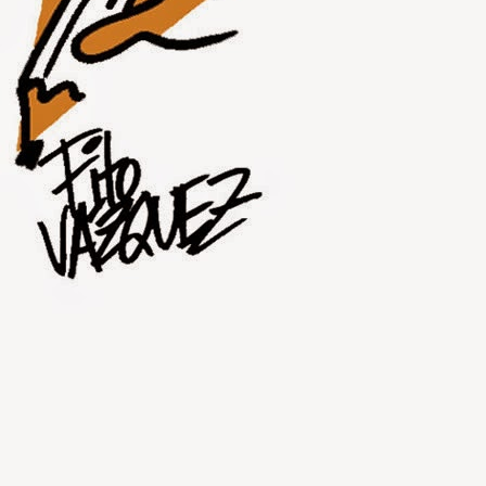
JUL
31