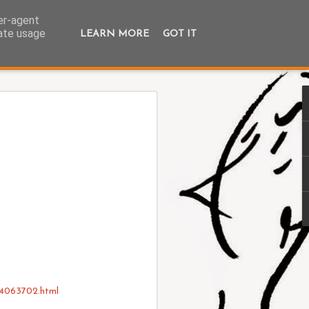
ser-agent
rate usage
LEARN MORE
GOT IT
b_4063702.html