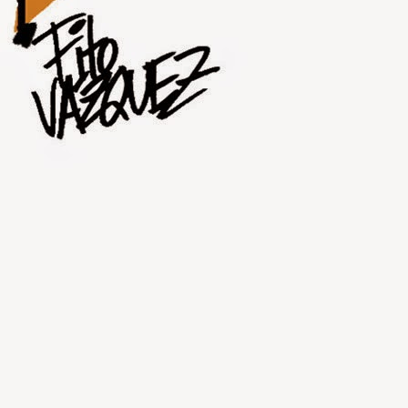
AUG
1