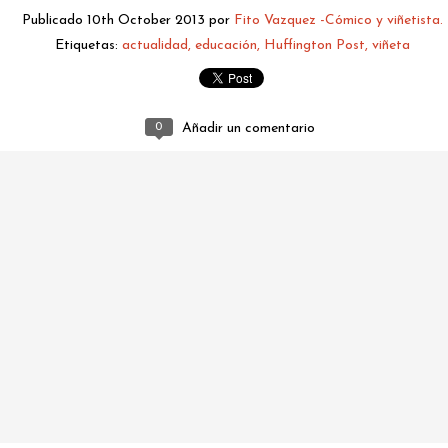
Publicado
10th October 2013
por
Fito Vazquez -Cómico y viñetista.
Etiquetas:
actualidad
educación
Huffington Post
viñeta
0
Añadir un comentario
fitovazquez.comico@gmail.com
Publicado
2 hours ago
por
Fito Vazquez -Cómico y viñetista.
0
Añadir un comentario