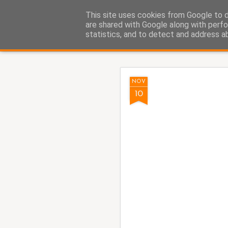
Fito Vázquez
This site uses cookies from Google to de
Viñetas, viñetas y más viñet
are shared with Google along with perfo
statistics, and to detect and address a
Classic
Home Viñetas
Quién soy
AUG
NOV
5
10