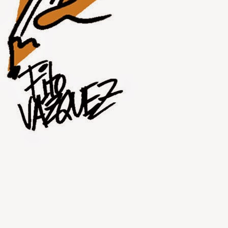
JUL
30