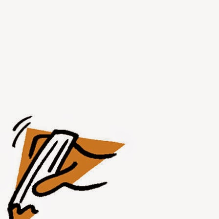
JUL
31