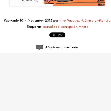
Publicado
10th November 2013
por
Fito Vazquez -Cómico y viñetista
Etiquetas:
actualidad
corrupción
viñeta
0
Añadir un comentario
fitovazquez.comico@gmail.com
Publicado
Yesterday
por
Fito Vazquez -Cómico y viñetista.
0
Añadir un comentario