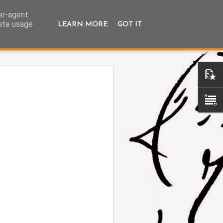
ser-agent
rate usage
LEARN MORE
GOT IT