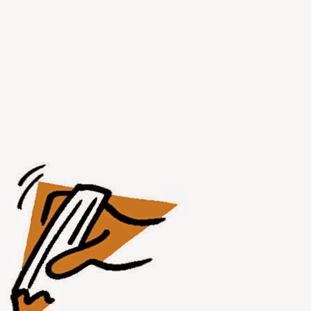
JUL
31