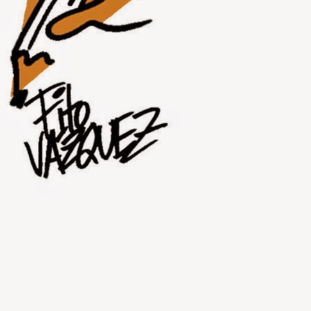
JUL
30