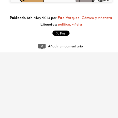
Publicado
8th May 2014
por
Fito Vazquez -Cómico y viñetista.
Etiquetas:
política
viñeta
0
Añadir un comentario
fitovazquez.comico@gmail.com
Publicado
Yesterday
por
Fito Vazquez -Cómico y viñetista.
0
Añadir un comentario