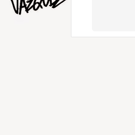
AUG
1