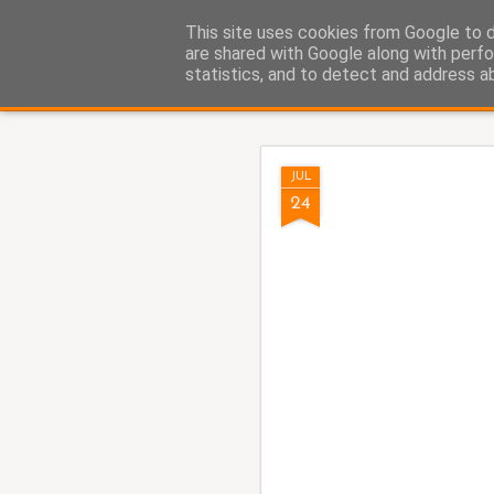
Fito Vázquez
This site uses cookies from Google to de
Viñetas, viñetas y más viñet
are shared with Google along with perfo
statistics, and to detect and address a
Classic
Home Viñetas
Quién soy
AUG
JUL
5
24