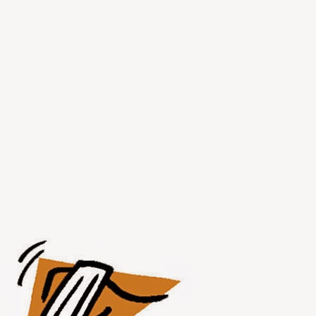
JUL
30