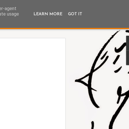
ser-agent
rate usage
LEARN MORE
GOT IT