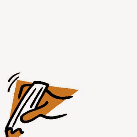
JUL
31