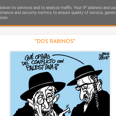
liver its services and to analyze traffic. Your IP address and u
as.
rmance and security metrics to ensure quality of service, gene
buse.
La cigüeña
"DOS RABINOS"