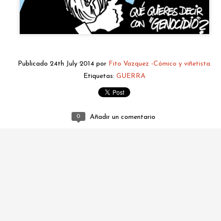
Publicado
24th July 2014
por
Fito Vazquez -Cómico y viñetista.
Etiquetas:
GUERRA
fitovazquez.comico@gmail.com
0
Añadir un comentario
Publicado
2 days ago
por
Fito Vazquez -Cómico y viñetista.
0
Añadir un comentario