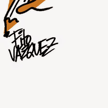
JUL
30