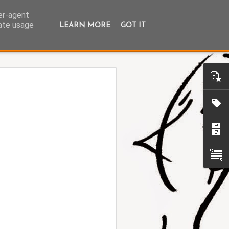
ser-agent
rate usage
LEARN MORE
GOT IT