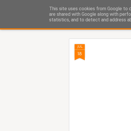
Fito Vázquez
This site uses cookies from Google to de
Viñetas, viñetas y más viñet
are shared with Google along with perfo
statistics, and to detect and address a
Classic
Home Viñetas
Quién soy
AUG
JUL
5
18