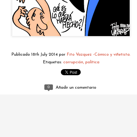
Publicado
18th July 2014
por
Fito Vazquez -Cómico y viñetista.
Etiquetas:
corrupción
política
fitovazquez.comico@gmail.com
Publicado
2 days ago
por
Fito Vazquez -Cómico y viñetista.
0
Añadir un comentario
0
Añadir un comentario