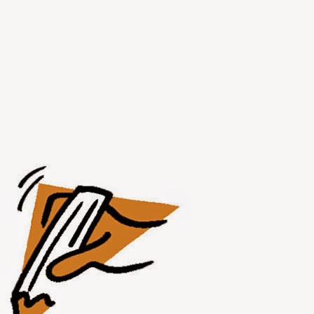
JUL
31