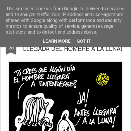
Fito Vázquez
Viñetas, viñetas y más viñetas.
This site uses cookies from Google to deliver its services
and to analyze traffic. Your IP address and user-agent are
Home Viñetas
Quién soy
shared with Google along with performance and security
metrics to ensure quality of service, generate usage
statistics, and to detect and address abuse.
"EL SOÑADOR" (45 AÑOS DE LA
JUL
LEARN MORE
GOT IT
20
LLEGADA DEL HOMBRE A LA LUNA)