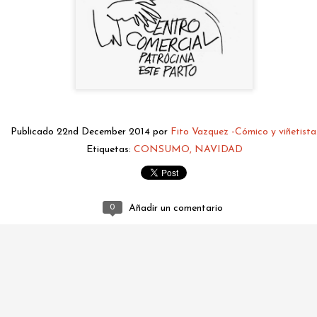
Publicado
22nd December 2014
por
Fito Vazquez -Cómico y viñetista
Etiquetas:
CONSUMO
NAVIDAD
fitovazquez.comico@gmail.com
Publicado
Yesterday
por
Fito Vazquez -Cómico y viñetista.
0
Añadir un comentario
0
Añadir un comentario