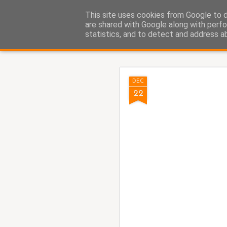
Fito Vázquez
This site uses cookies from Google to de
Viñetas, viñetas y más viñet
are shared with Google along with perfo
statistics, and to detect and address a
Classic
Home Viñetas
Quién soy
AUG
DEC
5
22