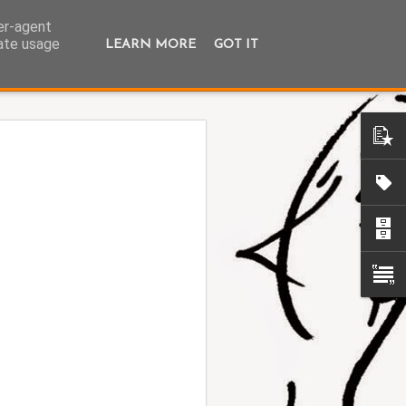
ser-agent
rate usage
LEARN MORE
GOT IT