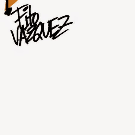
JUL
31