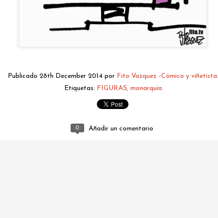
Publicado
28th December 2014
por
Fito Vazquez -Cómico y viñetista
Etiquetas:
FIGURAS
monarquía
fitovazquez.comico@gmail.com
Publicado
Yesterday
por
Fito Vazquez -Cómico y viñetista.
0
Añadir un comentario
0
Añadir un comentario