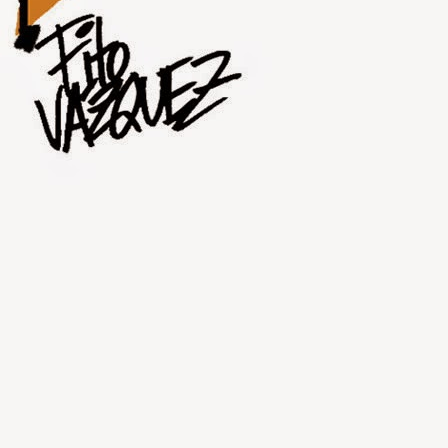
JUL
31