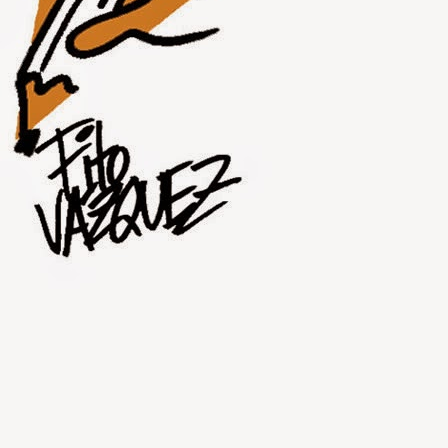
JUL
30