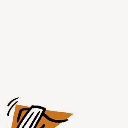
JUL
30