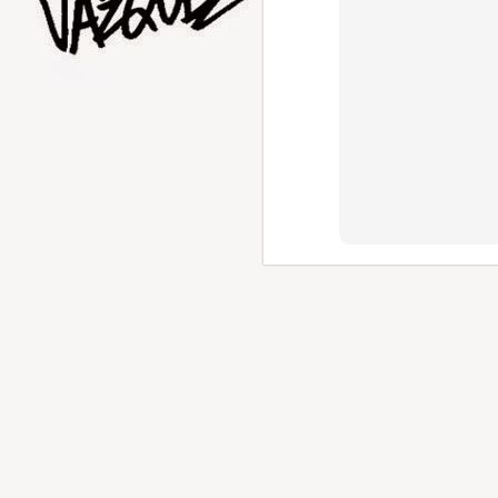
AUG
1