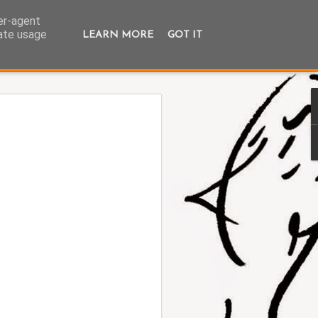
ser-agent
rate usage
LEARN MORE
GOT IT