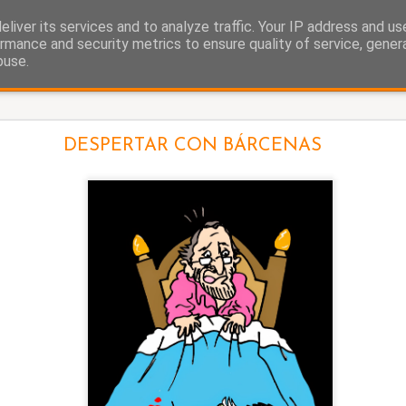
liver its services and to analyze traffic. Your IP address and u
as.
rmance and security metrics to ensure quality of service, gene
buse.
La cigüeña
DESPERTAR CON BÁRCENAS