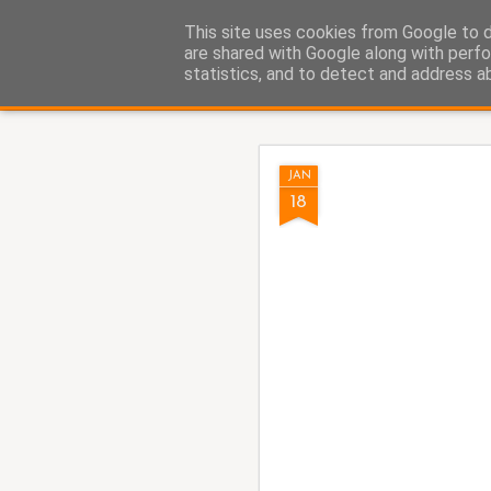
Fito Vázquez
This site uses cookies from Google to de
Viñetas, viñetas y más viñet
are shared with Google along with perfo
statistics, and to detect and address a
Classic
Home Viñetas
Quién soy
AUG
JAN
5
18