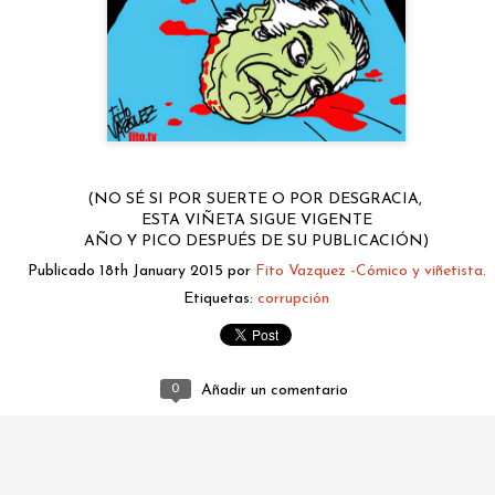
(NO SÉ SI POR SUERTE O POR DESGRACIA,
ESTA VIÑETA SIGUE VIGENTE
AÑO Y PICO DESPUÉS DE SU PUBLICACIÓN)
fitovazquez.comico@gmail.com
Publicado
18th January 2015
por
Fito Vazquez -Cómico y viñetista.
Publicado
2 days ago
por
Fito Vazquez -Cómico y viñetista.
Etiquetas:
corrupción
0
Añadir un comentario
0
Añadir un comentario