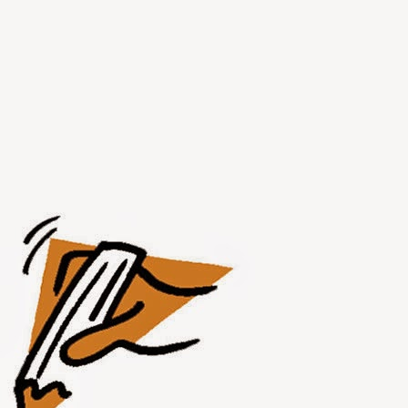
JUL
31