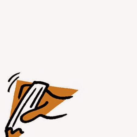
AUG
1