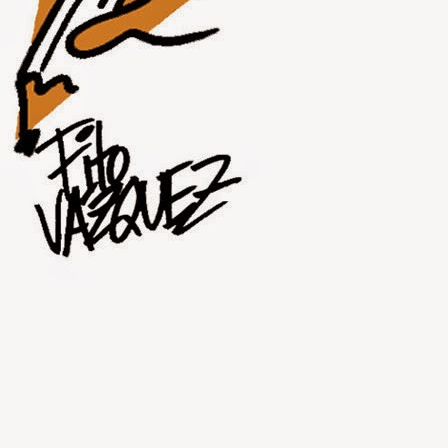
JUL
31