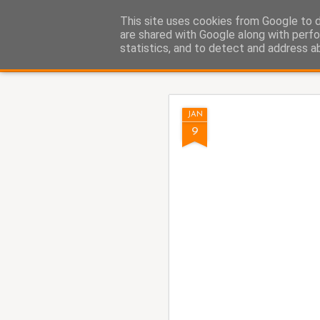
Fito Vázquez
This site uses cookies from Google to de
Viñetas, viñetas y más viñet
are shared with Google along with perfo
statistics, and to detect and address a
Classic
Home Viñetas
Quién soy
AUG
JAN
8
9