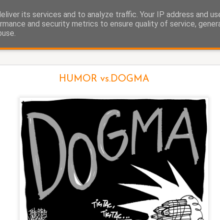
liver its services and to analyze traffic. Your IP address and u
as.
rmance and security metrics to ensure quality of service, gene
buse.
Ayuso y el ático
HUMOR vs.DOGMA