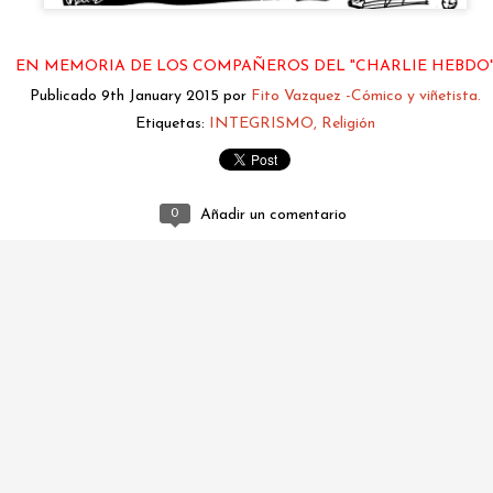
EN MEMORIA DE LOS COMPAÑEROS DEL "CHARLIE HEBDO
Publicado
9th January 2015
por
Fito Vazquez -Cómico y viñetista.
Etiquetas:
INTEGRISMO
Religión
0
Añadir un comentario
fitovazquez.comico@gmail.com
Publicado
7 hours ago
por
Fito Vazquez -Cómico y viñetista.
0
Añadir un comentario