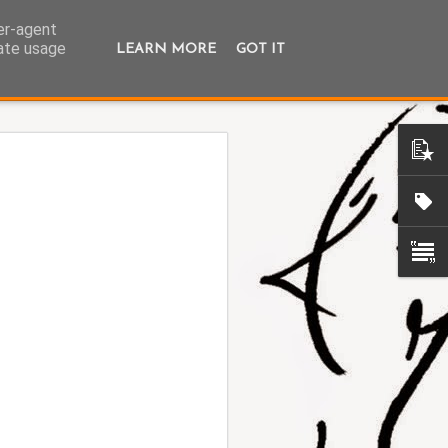
ser-agent
rate usage
LEARN MORE
GOT IT