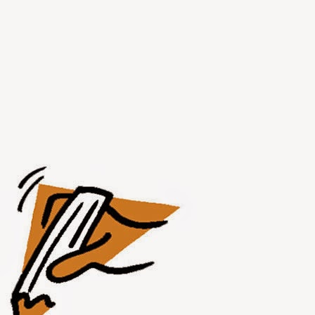
JUL
31