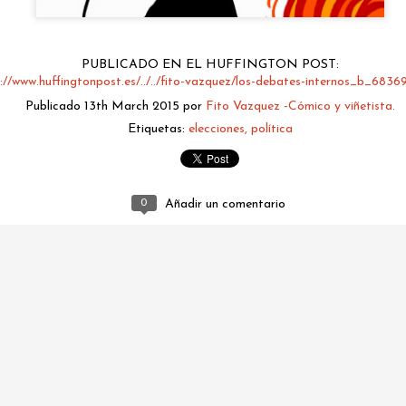
PUBLICADO EN EL HUFFINGTON POST:
://www.huffingtonpost.es/../../fito-vazquez/los-debates-internos_b_6836
Publicado
13th March 2015
por
Fito Vazquez -Cómico y viñetista.
Etiquetas:
elecciones
política
0
Añadir un comentario
fitovazquez.comico@gmail.com
Publicado
2 days ago
por
Fito Vazquez -Cómico y viñetista.
0
Añadir un comentario