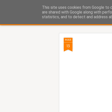
Fito Vázquez
This site uses cookies from Google to de
Viñetas, viñetas y más viñet
are shared with Google along with perfo
statistics, and to detect and address a
Classic
Home Viñetas
Quién soy
AUG
MAR
5
13