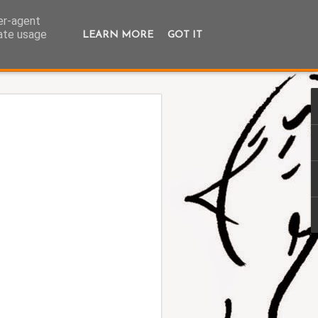
ser-agent
rate usage
LEARN MORE
GOT IT