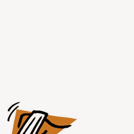
JUL
30