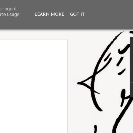
ser-agent
rate usage
LEARN MORE
GOT IT