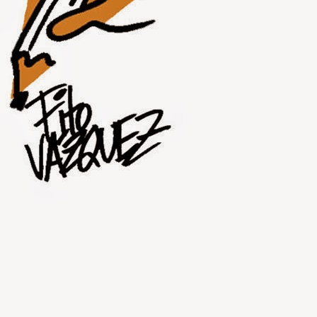
JUL
30