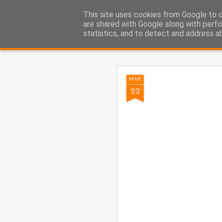
Fito Vázquez
This site uses cookies from Google to de
Viñetas, viñetas y más viñet
are shared with Google along with perfo
statistics, and to detect and address a
Classic
Home Viñetas
Quién soy
AUG
MAR
5
22