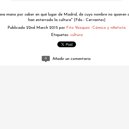
una mano por saber en qué lugar de Madrid, de cuyo nombre no quieren 
han enterrado la cultura" (Fdo.- Cervantes)
Publicado
22nd March 2015
por
Fito Vazquez -Cómico y viñetista.
Etiquetas:
cultura
0
Añadir un comentario
fitovazquez.comico@gmail.com
Publicado
Yesterday
por
Fito Vazquez -Cómico y viñetista.
0
Añadir un comentario