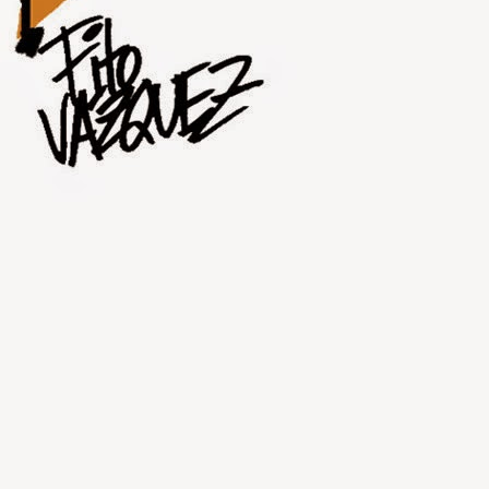
JUL
31