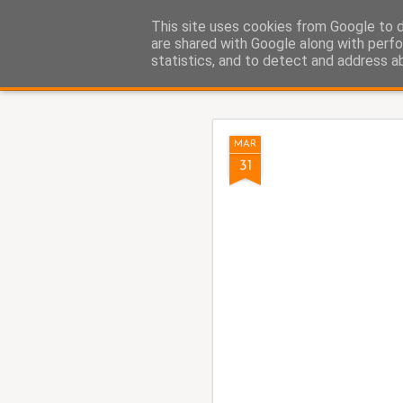
Fito Vázquez
This site uses cookies from Google to de
Viñetas, viñetas y más viñet
are shared with Google along with perfo
statistics, and to detect and address a
Classic
Home Viñetas
Quién soy
AUG
MAR
5
31