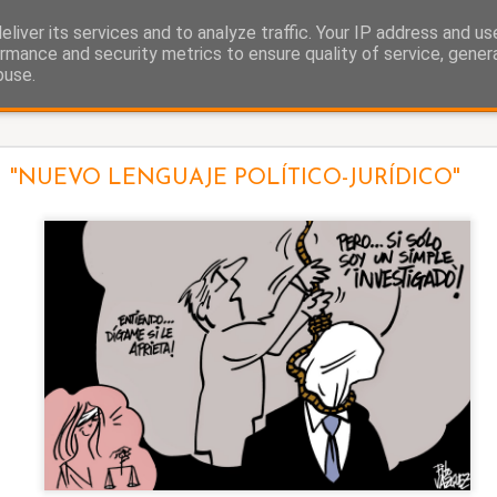
liver its services and to analyze traffic. Your IP address and u
as.
rmance and security metrics to ensure quality of service, gene
buse.
La cigüeña
"NUEVO LENGUAJE POLÍTICO-JURÍDICO"