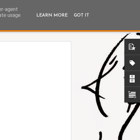
ser-agent
rate usage
LEARN MORE
GOT IT