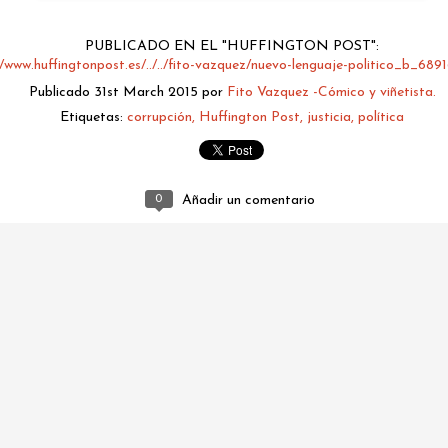
PUBLICADO EN EL "HUFFINGTON POST":
//www.huffingtonpost.es/../../fito-vazquez/nuevo-lenguaje-politico_b_689
Publicado
31st March 2015
por
Fito Vazquez -Cómico y viñetista.
Etiquetas:
corrupción
Huffington Post
justicia
política
0
Añadir un comentario
fitovazquez.comico@gmail.com
Publicado
2 days ago
por
Fito Vazquez -Cómico y viñetista.
0
Añadir un comentario