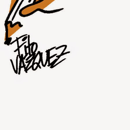
JUL
30