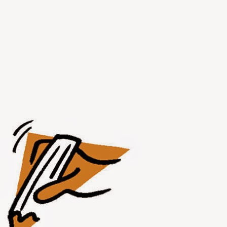
JUL
31