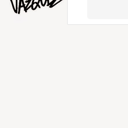
AUG
1