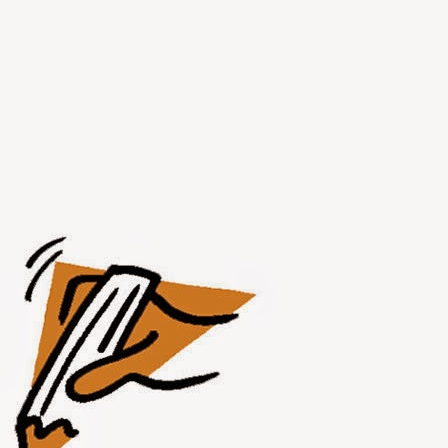
AUG
1