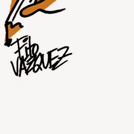
JUL
31