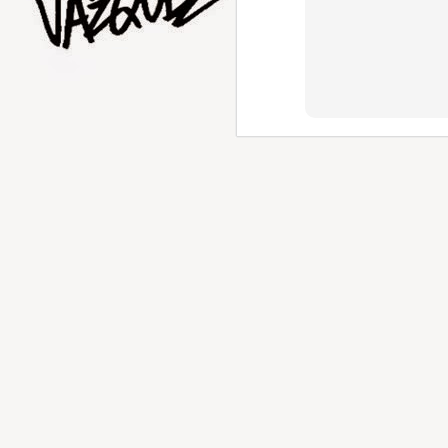
AUG
5