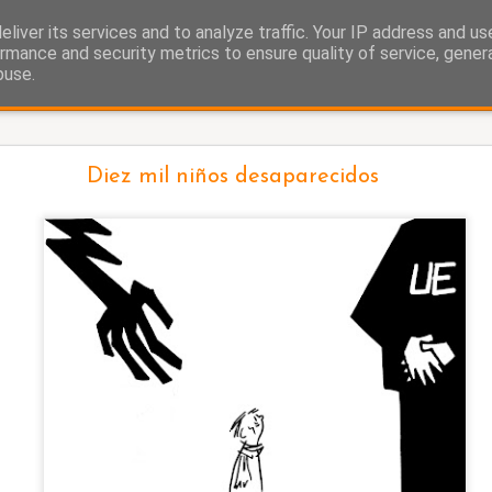
liver its services and to analyze traffic. Your IP address and u
as.
rmance and security metrics to ensure quality of service, gene
buse.
Ayuso y el ático
Diez mil niños desaparecidos