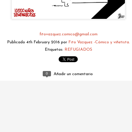
fitovazquez.comico@gmail.com
Publicado
4th February 2016
por
Fito Vazquez -Cómico y viñetista.
Etiquetas:
REFUGIADOS
0
Añadir un comentario
fitovazquez.comico@gmail.com
Publicado
4 hours ago
por
Fito Vazquez -Cómico y viñetista.
0
Añadir un comentario