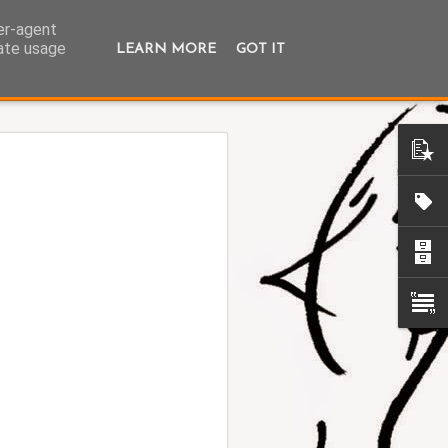
ser-agent
rate usage
LEARN MORE
GOT IT