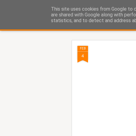
Fito Vázquez
This site uses cookies from Google to de
Viñetas, viñetas y más viñet
are shared with Google along with perfo
statistics, and to detect and address a
Classic
Home Viñetas
Quién soy
AUG
FEB
8
4