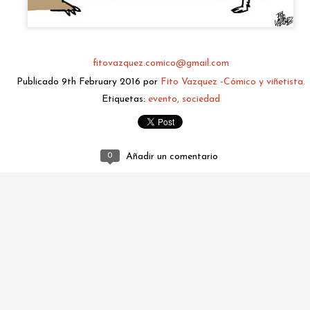
fitovazquez.comico@gmail.com
Publicado
9th February 2016
por
Fito Vazquez -Cómico y viñetista.
Etiquetas:
evento
sociedad
0
Añadir un comentario
fitovazquez.comico@gmail.com
Publicado
2 days ago
por
Fito Vazquez -Cómico y viñetista.
0
Añadir un comentario