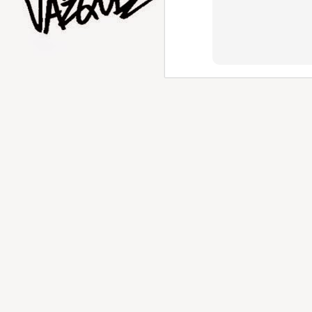
AUG
1