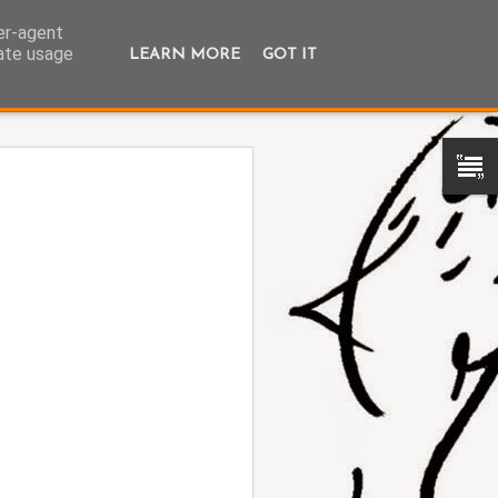
ser-agent
rate usage
LEARN MORE
GOT IT