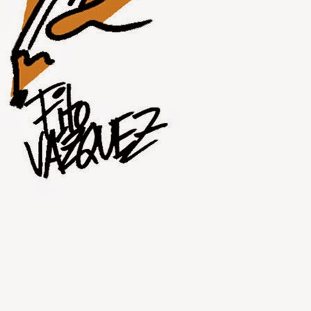
JUL
30