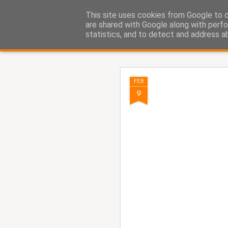
Fito Vázquez
This site uses cookies from Google to de
Viñetas, viñetas y más viñet
are shared with Google along with perfo
statistics, and to detect and address a
Classic
Home Viñetas
Quién soy
AUG
FEB
5
9