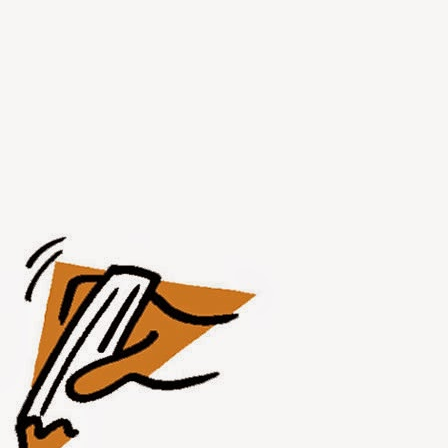
JUL
31