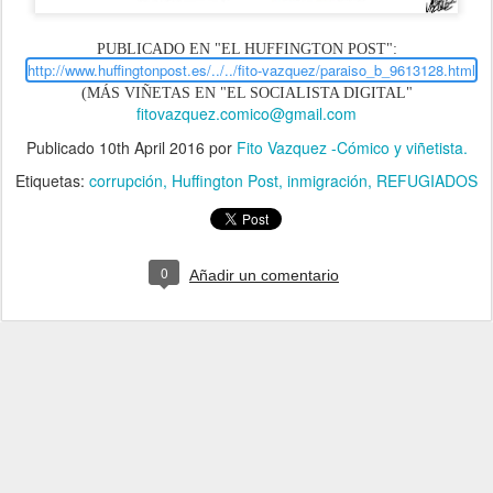
PUBLICADO EN "EL HUFFINGTON POST":
http://www.huffingtonpost.es/../../fito-vazquez/paraiso_b_9613128.html
(MÁS VIÑETAS EN "EL SOCIALISTA DIGITAL"
fitovazquez.comico@gmail.com
Publicado
10th April 2016
por
Fito Vazquez -Cómico y viñetista.
Etiquetas:
corrupción
Huffington Post
inmigración
REFUGIADOS
0
Añadir un comentario