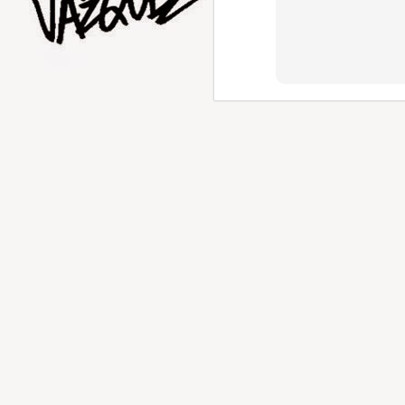
AUG
1