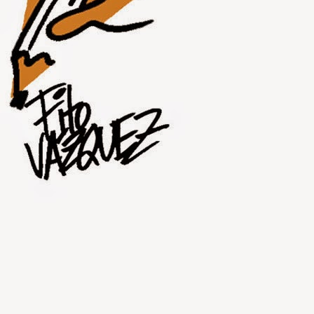
JUL
30