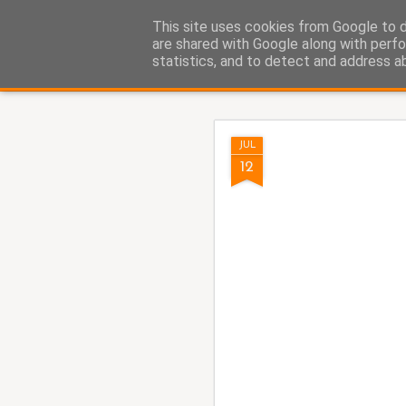
Fito Vázquez
This site uses cookies from Google to de
Viñetas, viñetas y más viñet
are shared with Google along with perfo
statistics, and to detect and address a
Classic
Home Viñetas
Quién soy
AUG
JUL
5
12