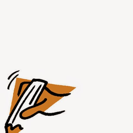
JUL
31