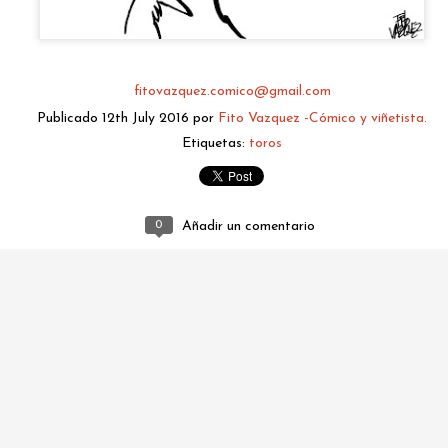
fitovazquez.comico@gmail.com
Publicado
12th July 2016
por
Fito Vazquez -Cómico y viñetista.
Etiquetas:
toros
0
Añadir un comentario
fitovazquez.comico@gmail.com
Publicado
Yesterday
por
Fito Vazquez -Cómico y viñetista.
0
Añadir un comentario