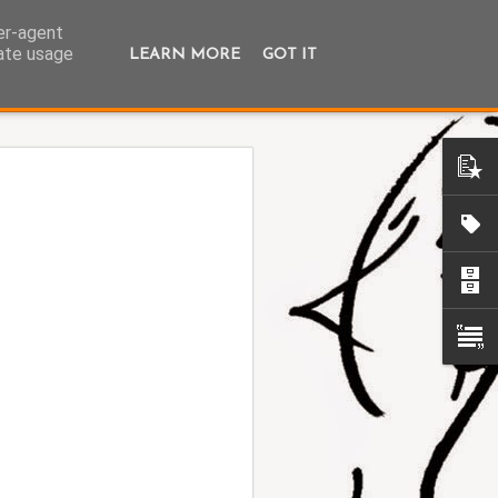
ser-agent
rate usage
LEARN MORE
GOT IT