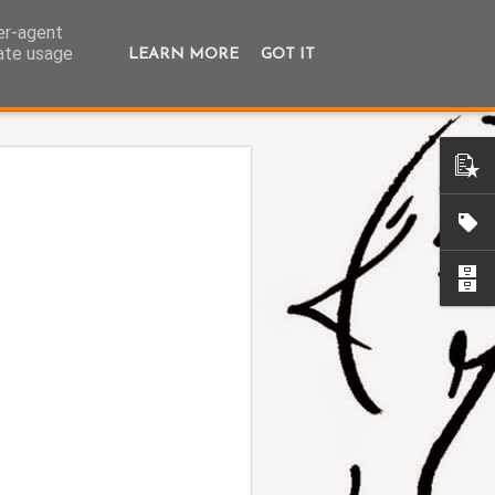
ser-agent
rate usage
LEARN MORE
GOT IT