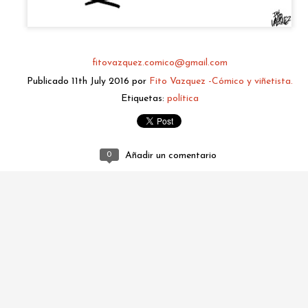
fitovazquez.comico@gmail.com
Publicado
11th July 2016
por
Fito Vazquez -Cómico y viñetista.
Etiquetas:
política
0
Añadir un comentario
fitovazquez.comico@gmail.com
Publicado
4 hours ago
por
Fito Vazquez -Cómico y viñetista.
0
Añadir un comentario