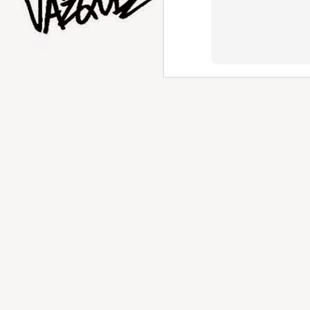
AUG
5