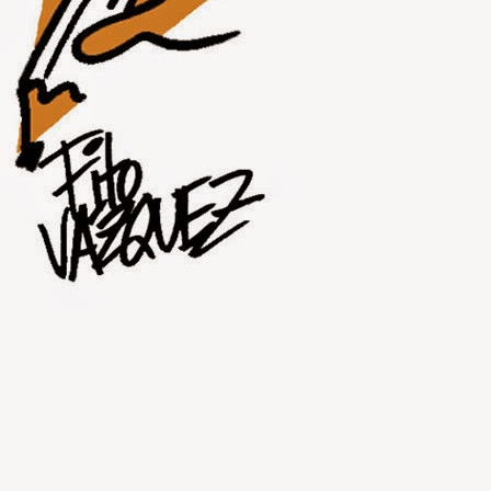
JUL
31