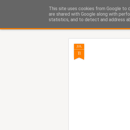
Fito Vázquez
This site uses cookies from Google to de
Viñetas, viñetas y más viñet
are shared with Google along with perfo
statistics, and to detect and address a
Classic
Home Viñetas
Quién soy
AUG
JUL
8
11