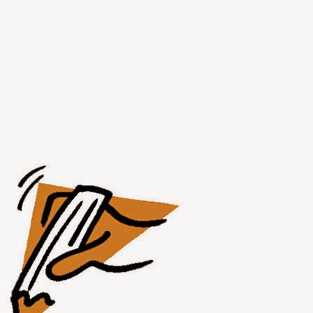
AUG
1