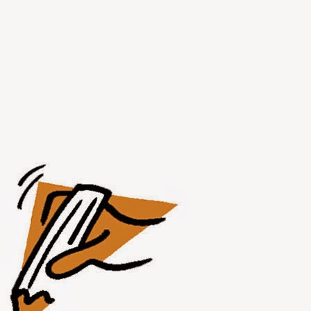
JUL
31