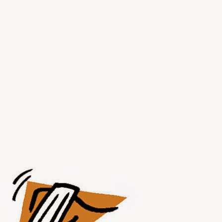
JUL
30