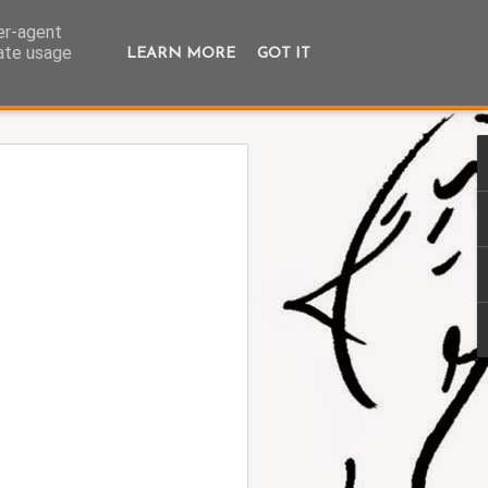
ser-agent
rate usage
LEARN MORE
GOT IT