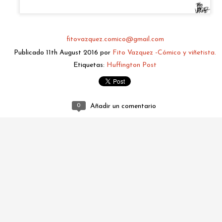
fitovazquez.comico@gmail.com
Publicado
11th August 2016
por
Fito Vazquez -Cómico y viñetista.
Etiquetas:
Huffington Post
0
Añadir un comentario
fitovazquez.comico@gmail.com
Publicado
2 days ago
por
Fito Vazquez -Cómico y viñetista.
0
Añadir un comentario