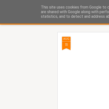
Fito Vázquez
This site uses cookies from Google to de
Viñetas, viñetas y más viñet
are shared with Google along with perfo
statistics, and to detect and address a
Classic
Home Viñetas
Quién soy
AUG
AUG
5
11