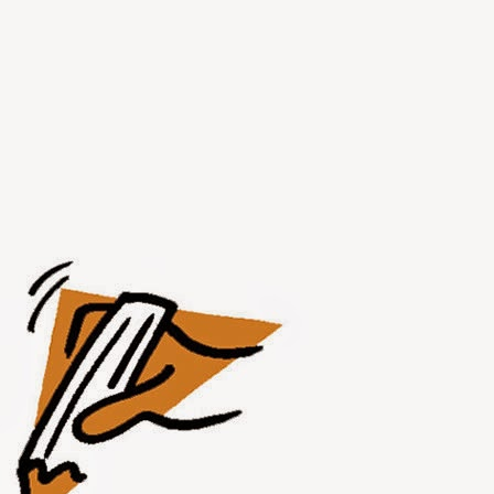
JUL
31