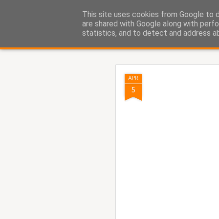
Fito Vázquez
This site uses cookies from Google to de
Viñetas, viñetas y más viñet
are shared with Google along with perfo
statistics, and to detect and address a
Classic
Home Viñetas
Quién soy
AUG
APR
5
5