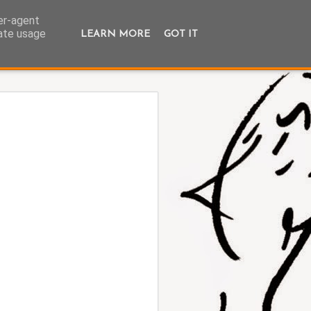
ser-agent
rate usage
LEARN MORE
GOT IT