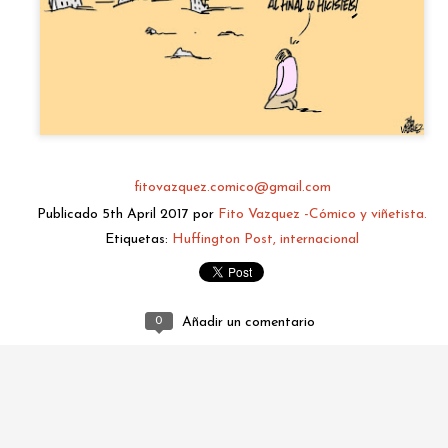
fitovazquez.comico@gmail.com
Publicado
5th April 2017
por
Fito Vazquez -Cómico y viñetista.
fitovazquez.comico@gmail.com
Etiquetas:
Huffington Post
internacional
Publicado
2 days ago
por
Fito Vazquez -Cómico y viñetista.
0
Añadir un comentario
0
Añadir un comentario