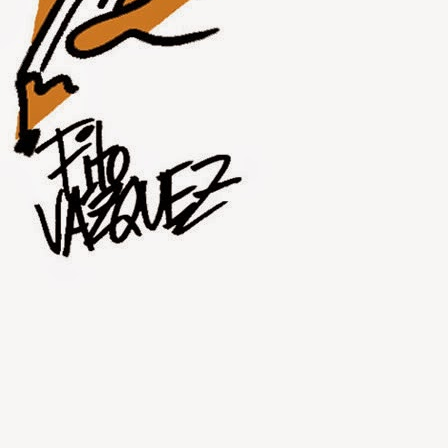
JUL
30