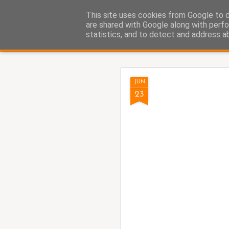
Fito Vázquez
This site uses cookies from Google to de
Viñetas, viñetas y más viñet
are shared with Google along with perfo
statistics, and to detect and address a
Classic
Home Viñetas
Quién soy
AUG
JUN
8
23