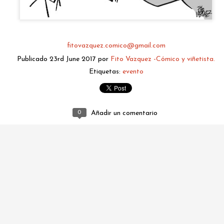
fitovazquez.comico@gmail.com
Publicado
23rd June 2017
por
Fito Vazquez -Cómico y viñetista.
Etiquetas:
evento
0
Añadir un comentario
fitovazquez.comico@gmail.com
Publicado
1 hour ago
por
Fito Vazquez -Cómico y viñetista.
0
Añadir un comentario