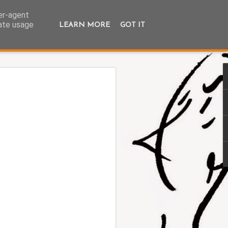
ser-agent
rate usage
LEARN MORE
GOT IT