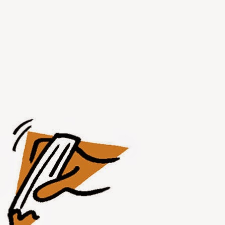
AUG
1