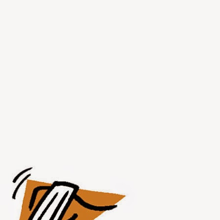
JUL
31