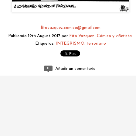
fitovazquez.comico@gmail.com
Publicado
19th August 2017
por
Fito Vazquez -Cómico y viñetista.
Etiquetas:
INTEGRISMO
terrorismo
0
Añadir un comentario
fitovazquez.comico@gmail.com
Publicado
3 days ago
por
Fito Vazquez -Cómico y viñetista.
0
Añadir un comentario