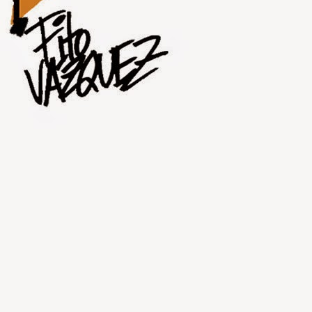
JUL
31