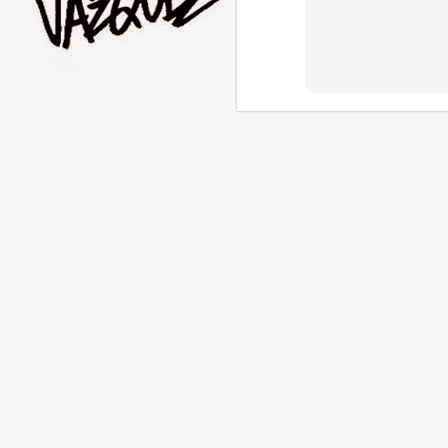
AUG
1