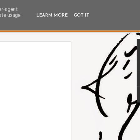
ser-agent
rate usage
LEARN MORE
GOT IT