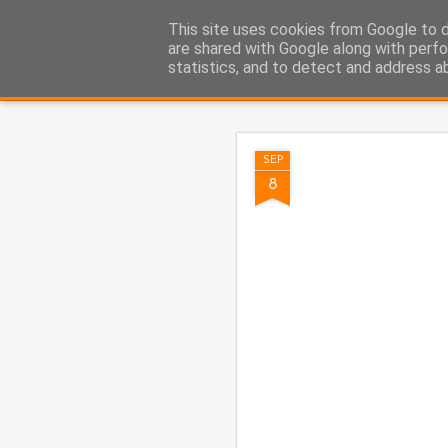
Fito Vázquez
This site uses cookies from Google to de
Viñetas, viñetas y más viñet
are shared with Google along with perfo
statistics, and to detect and address a
Classic
Home Viñetas
Quién soy
AUG
SEP
5
8