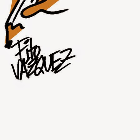
JUL
30