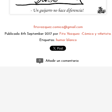
fitovazquez.comico@gmail.com
Publicado
8th September 2017
por
Fito Vazquez -Cómico y viñetista.
Etiquetas:
humor blanco
fitovazquez.comico@gmail.com
0
Añadir un comentario
Publicado
2 days ago
por
Fito Vazquez -Cómico y viñetista.
0
Añadir un comentario