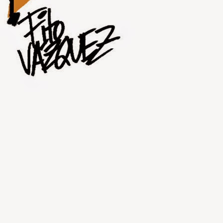
JUL
31