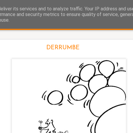
liver its services and to analyze traffic. Your IP address and u
as.
rmance and security metrics to ensure quality of service, gene
buse.
La cigüeña
DERRUMBE