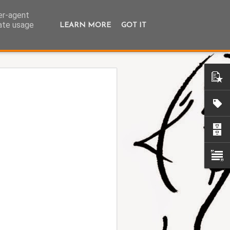
ser-agent
rate usage
LEARN MORE
GOT IT