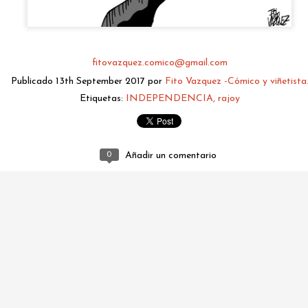
fitovazquez.comico@gmail.com
Publicado
13th September 2017
por
Fito Vazquez -Cómico y viñetista
Etiquetas:
INDEPENDENCIA
rajoy
0
Añadir un comentario
fitovazquez.comico@gmail.com
Publicado
22 hours ago
por
Fito Vazquez -Cómico y viñetista.
0
Añadir un comentario