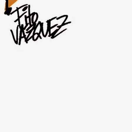
JUL
31