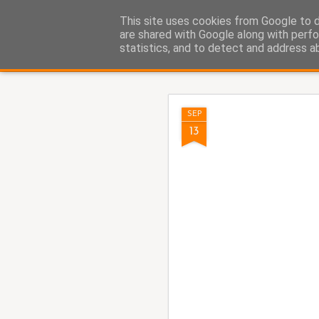
Fito Vázquez
This site uses cookies from Google to de
Viñetas, viñetas y más viñet
are shared with Google along with perfo
statistics, and to detect and address a
Classic
Home Viñetas
Quién soy
AUG
SEP
5
13