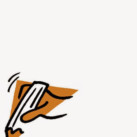
JUL
31