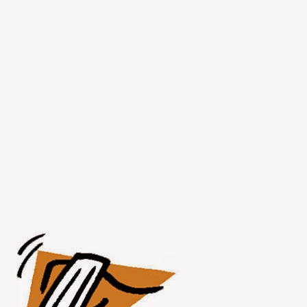
JUL
30