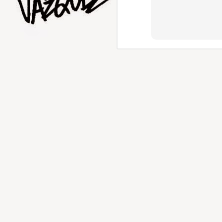
AUG
1