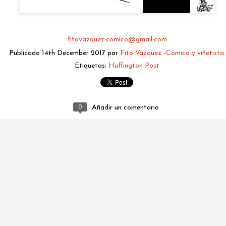
fitovazquez.comico@gmail.com
Publicado
14th December 2017
por
Fito Vazquez -Cómico y viñetista.
Etiquetas:
Huffington Post
0
Añadir un comentario
fitovazquez.comico@gmail.com
Publicado
2 days ago
por
Fito Vazquez -Cómico y viñetista.
0
Añadir un comentario