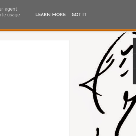
ser-agent
rate usage
LEARN MORE
GOT IT