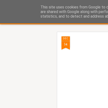
Fito Vázquez
This site uses cookies from Google to de
Viñetas, viñetas y más viñet
are shared with Google along with perfo
statistics, and to detect and address a
Classic
Home Viñetas
Quién soy
AUG
DEC
5
14