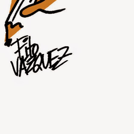
JUL
31