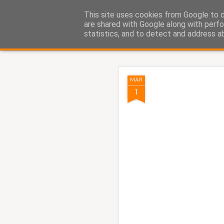
Fito Vázquez
This site uses cookies from Google to de
Viñetas, viñetas y más viñet
are shared with Google along with perfo
statistics, and to detect and address a
Classic
Home Viñetas
Quién soy
AUG
MAR
8
1