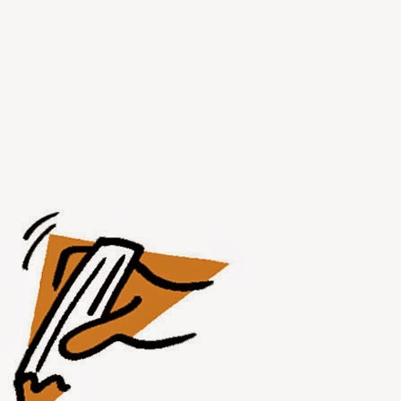
AUG
1