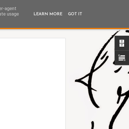
ser-agent
rate usage
LEARN MORE
GOT IT