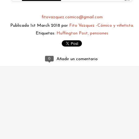
fitovazquez.comico@gmail.com
Publicado
1st March 2018
por
Fito Vazquez -Cómico y viñetista.
Etiquetas:
Huffington Post
pensiones
0
Añadir un comentario
fitovazquez.comico@gmail.com
Publicado
2 hours ago
por
Fito Vazquez -Cómico y viñetista.
0
Añadir un comentario