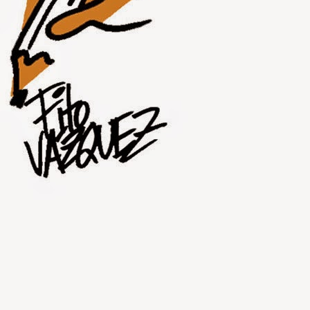
JUL
30