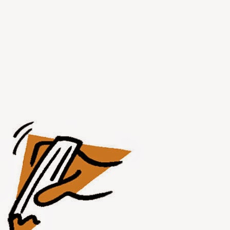
JUL
31