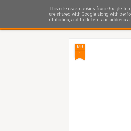
Fito Vázquez
This site uses cookies from Google to de
Viñetas, viñetas y más viñet
are shared with Google along with perfo
statistics, and to detect and address a
Classic
Home Viñetas
Quién soy
AUG
JAN
5
1