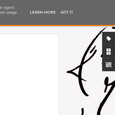
ser-agent
rate usage
LEARN MORE
GOT IT