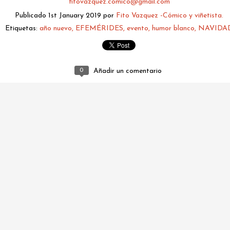
fitovazquez.comico@gmail.com
Publicado
1st January 2019
por
Fito Vazquez -Cómico y viñetista.
Etiquetas:
año nuevo
EFEMÉRIDES
evento
humor blanco
NAVIDA
0
Añadir un comentario
fitovazquez.comico@gmail.com
Publicado
3 days ago
por
Fito Vazquez -Cómico y viñetista.
0
Añadir un comentario