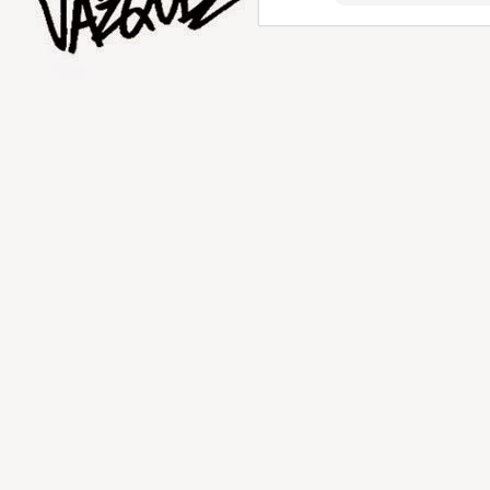
AUG
1